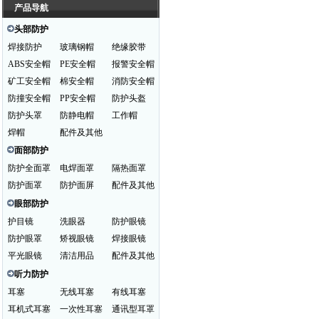
产品导航
头部防护
焊接防护
玻璃钢帽
绝缘胶带
ABS安全帽
PE安全帽
报警安全帽
矿工安全帽
棉安全帽
消防安全帽
防撞安全帽
PP安全帽
防护头盔
防护头罩
防静电帽
工作帽
焊帽
配件及其他
面部防护
防护全面罩
电焊面罩
隔热面罩
防护面罩
防护面屏
配件及其他
眼部防护
护目镜
洗眼器
防护眼镜
防护眼罩
矫视眼镜
焊接眼镜
平光眼镜
清洁用品
配件及其他
听力防护
耳塞
无线耳塞
有线耳塞
耳机式耳塞
一次性耳塞
通讯型耳罩