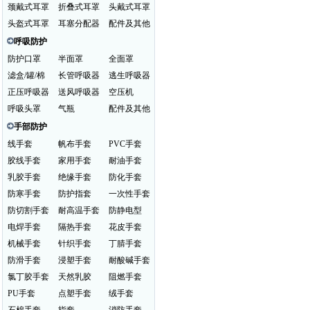
颈戴式耳罩
折叠式耳罩
头戴式耳罩
头盔式耳罩
耳塞分配器
配件及其他
呼吸防护
防护口罩
半面罩
全面罩
滤盒/罐/棉
长管呼吸器
逃生呼吸器
正压呼吸器
送风呼吸器
空压机
呼吸头罩
气瓶
配件及其他
手部防护
线手套
帆布手套
PVC手套
胶线手套
家用手套
耐油手套
乳胶手套
绝缘手套
防化手套
防寒手套
防护指套
一次性手套
防切割手套
耐高温手套
防静电型
电焊手套
隔热手套
花皮手套
机械手套
针织手套
丁腈手套
防滑手套
浸塑手套
耐酸碱手套
氯丁胶手套
天然乳胶
阻燃手套
PU手套
点塑手套
绒手套