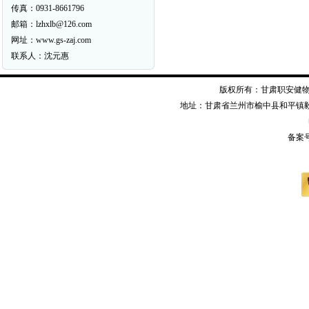
传真：0931-8661796
邮箱：lzhxlb@126.com
网址：www.gs-zaj.com
联系人：沈元惠
版权所有：甘肃职安健物资装备有限公司
地址：甘肃省兰州市榆中县和平镇毅德经二
备案