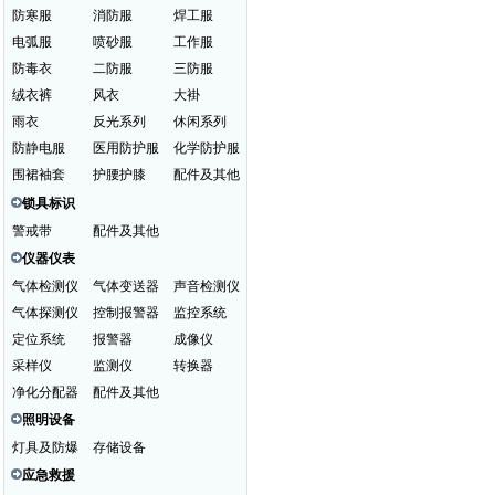
防寒服
消防服
焊工服
电弧服
喷砂服
工作服
防毒衣
二防服
三防服
绒衣裤
风衣
大褂
雨衣
反光系列
休闲系列
防静电服
医用防护服
化学防护服
围裙袖套
护腰护膝
配件及其他
锁具标识
警戒带
配件及其他
仪器仪表
气体检测仪
气体变送器
声音检测仪
气体探测仪
控制报警器
监控系统
定位系统
报警器
成像仪
采样仪
监测仪
转换器
净化分配器
配件及其他
照明设备
灯具及防爆
存储设备
应急救援