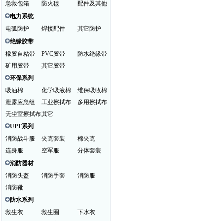
急救包箱
防火毯
配件及其他
电力系统
电弧防护
焊接配件
其它防护
绝缘胶带
橡胶自粘带
PVC胶带
防水绝缘带
矿用胶带
其它胶带
环保系列
吸油棉
化学吸液棉
维保吸收棉
泄露应急组
工业擦拭布
多用擦拭布
无尘室擦拭布
其它
UPT系列
消防战斗服
夹克套装
棉夹克
连身服
空军服
分体套装
消防器材
消防头盔
消防手套
消防服
消防靴
防水系列
救生衣
救生圈
下水衣