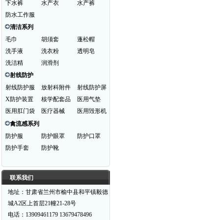
下水裤
水产衣
水产裤
防水工作服
清洁系列
毛巾
胡须套
蓬松帽
洗手液
洗衣粉
透明皂
洗洁精
润滑剂
射线防护
射线防护服
放射科附件
射线防护屏
X防护装置
核学配套品
医用气垫
医用肛门袋
医疗器械
医用毁形机
禽流感系列
防护服
防护眼罩
防护口罩
防护手套
防护靴
联系我们
地址：甘肃省兰州市榆中县和平镇毅德
城A2区上首层21幢21-28号
电话：13909461179 13679478496