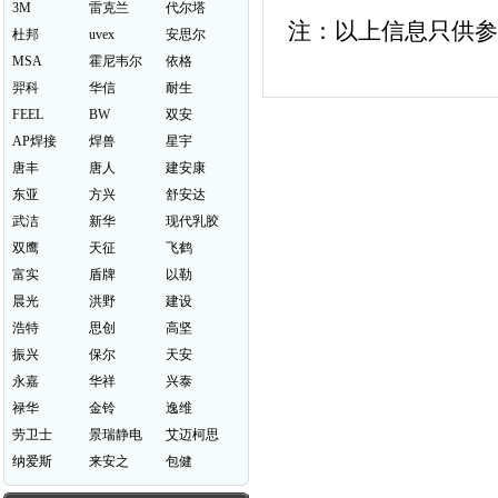
3M
雷克兰
代尔塔
注：以上信息只供参
杜邦
uvex
安思尔
MSA
霍尼韦尔
依格
羿科
华信
耐生
FEEL
BW
双安
AP焊接
焊兽
星宇
唐丰
唐人
建安康
东亚
方兴
舒安达
武洁
新华
现代乳胶
双鹰
天征
飞鹤
富实
盾牌
以勒
晨光
洪野
建设
浩特
思创
高坚
振兴
保尔
天安
永嘉
华祥
兴泰
禄华
金铃
逸维
劳卫士
景瑞静电
艾迈柯思
纳爱斯
来安之
包健