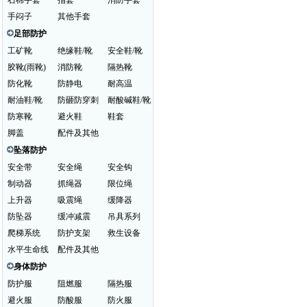
石棉手套
指套
消防手套
手闷子
其他手套
足部防护
工矿靴
绝缘鞋/靴
安全鞋/靴
胶靴(雨靴)
消防靴
隔热靴
防化靴
防静电
耐高温
耐油鞋/靴
防砸防穿刺
耐酸碱鞋/靴
防寒靴
避火鞋
鞋套
脚盖
配件及其他
坠落防护
安全带
安全绳
安全钩
制动器
抓绳器
限位绳
上升器
吸震绳
缓降器
防坠器
缓冲减震
吊具系列
爬梯系统
防护支架
救生设备
水平生命线
配件及其他
身体防护
防护服
阻燃服
隔热服
避火服
防酸服
防火服