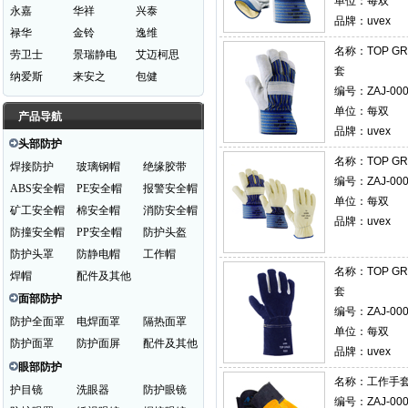
单位：每双
永嘉
华祥
兴泰
品牌：uvex
禄华
金铃
逸维
名称：
TOP G
劳卫士
景瑞静电
艾迈柯思
套
纳爱斯
来安之
包健
编号：ZAJ-000
单位：每双
产品导航
品牌：uvex
头部防护
名称：
TOP 
焊接防护
玻璃钢帽
绝缘胶带
编号：ZAJ-000
ABS安全帽
PE安全帽
报警安全帽
单位：每双
矿工安全帽
棉安全帽
消防安全帽
品牌：uvex
防撞安全帽
PP安全帽
防护头盔
防护头罩
防静电帽
工作帽
名称：
TOP G
焊帽
配件及其他
套
面部防护
编号：ZAJ-000
防护全面罩
电焊面罩
隔热面罩
单位：每双
防护面罩
防护面屏
配件及其他
品牌：uvex
眼部防护
名称：
工作手套 
护目镜
洗眼器
防护眼镜
编号：ZAJ-000