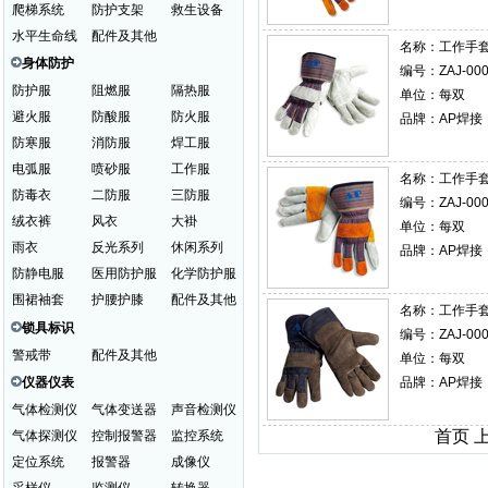
爬梯系统
防护支架
救生设备
水平生命线
配件及其他
名称：
工作手套 
身体防护
编号：ZAJ-000
防护服
阻燃服
隔热服
单位：每双
避火服
防酸服
防火服
品牌：AP焊接
防寒服
消防服
焊工服
电弧服
喷砂服
工作服
名称：
工作手套 
防毒衣
二防服
三防服
编号：ZAJ-000
绒衣裤
风衣
大褂
单位：每双
雨衣
反光系列
休闲系列
品牌：AP焊接
防静电服
医用防护服
化学防护服
围裙袖套
护腰护膝
配件及其他
名称：
工作手套 
锁具标识
编号：ZAJ-000
警戒带
配件及其他
单位：每双
仪器仪表
品牌：AP焊接
气体检测仪
气体变送器
声音检测仪
首页 
气体探测仪
控制报警器
监控系统
定位系统
报警器
成像仪