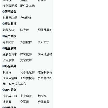
采样仪
监测仪
转换器
净化分配器
配件及其他
照明设备
灯具及防爆
存储设备
应急救援
急救包箱
防火毯
配件及其他
电力系统
电弧防护
焊接配件
其它防护
绝缘胶带
橡胶自粘带
PVC胶带
防水绝缘带
矿用胶带
其它胶带
环保系列
吸油棉
化学吸液棉
维保吸收棉
泄露应急组
工业擦拭布
多用擦拭布
无尘室擦拭布
其它
UPT系列
消防战斗服
夹克套装
棉夹克
连身服
空军服
分体套装