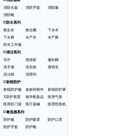
消防器材
消防头盔
消防手套
消防服
消防靴
防水系列
救生衣
救生圈
下水衣
下水裤
水产衣
水产裤
防水工作服
清洁系列
毛巾
胡须套
蓬松帽
洗手液
洗衣粉
透明皂
洗洁精
润滑剂
射线防护
射线防护服
放射科附件
射线防护屏
X防护装置
核学配套品
医用气垫
医用肛门袋
医疗器械
医用毁形机
禽流感系列
防护服
防护眼罩
防护口罩
防护手套
防护靴