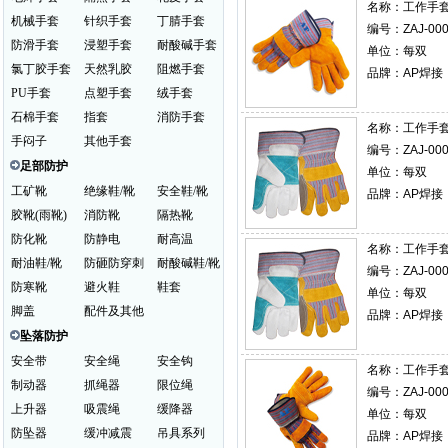
名称：
工作手套 
机械手套
针织手套
丁腈手套
编号：ZAJ-000
防滑手套
浸塑手套
耐酸碱手套
单位：每双
氯丁胶手套
天然乳胶
阻燃手套
品牌：AP焊接
PU手套
点塑手套
绒手套
石棉手套
指套
消防手套
名称：
工作手套 
手闷子
其他手套
编号：ZAJ-000
足部防护
单位：每双
工矿靴
绝缘鞋/靴
安全鞋/靴
品牌：AP焊接
胶靴(雨靴)
消防靴
隔热靴
防化靴
防静电
耐高温
名称：
工作手套 
耐油鞋/靴
防砸防穿刺
耐酸碱鞋/靴
编号：ZAJ-000
防寒靴
避火鞋
鞋套
单位：每双
脚盖
配件及其他
品牌：AP焊接
坠落防护
安全带
安全绳
安全钩
名称：
工作手套 
制动器
抓绳器
限位绳
编号：ZAJ-000
上升器
吸震绳
缓降器
单位：每双
防坠器
缓冲减震
吊具系列
品牌：AP焊接