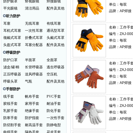
防护眼罩
矫视眼镜
焊接眼镜
单位：每双
平光眼镜
清洁用品
配件及其他
品牌：AP焊接
听力防护
耳塞
无线耳塞
有线耳塞
名称：
工作手套 
耳机式耳塞
一次性耳塞
通讯型耳罩
编号：ZAJ-000
颈戴式耳罩
折叠式耳罩
头戴式耳罩
单位：每双
头盔式耳罩
耳塞分配器
配件及其他
品牌：AP焊接
呼吸防护
防护口罩
半面罩
全面罩
名称：
工作手套 
滤盒/罐/棉
长管呼吸器
逃生呼吸器
编号：ZAJ-000
正压呼吸器
送风呼吸器
空压机
单位：每双
呼吸头罩
气瓶
配件及其他
品牌：AP焊接
手部防护
线手套
帆布手套
PVC手套
名称：
工作手套 
胶线手套
家用手套
耐油手套
编号：ZAJ-000
乳胶手套
绝缘手套
防化手套
单位：每双
防寒手套
防护指套
一次性手套
品牌：AP焊接
防切割手套
耐高温手套
防静电型
电焊手套
隔热手套
花皮手套