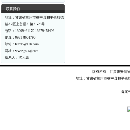
联系我们
地址：甘肃省兰州市榆中县和平镇毅德
城A2区上首层21幢21-28号
电话：13909461179 13679478496
传真：0931-8661796
邮箱：lzhxlb@126.com
网址：www.gs-zaj.com
联系人：沈元惠
版权所有：甘肃职安健物资装备有限公司
地址：甘肃省兰州市榆中县和平镇毅德经二
备案