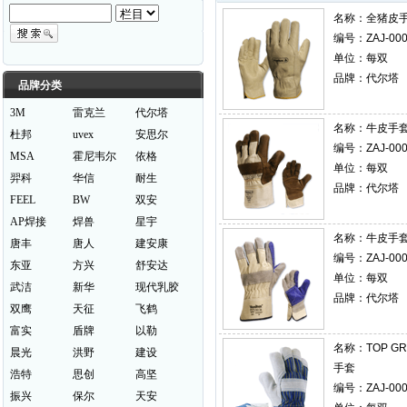
名称：
全猪皮手套
编号：ZAJ-000
单位：每双
品牌：代尔塔
品牌分类
3M
雷克兰
代尔塔
名称：
牛皮手套 
杜邦
uvex
安思尔
编号：ZAJ-000
MSA
霍尼韦尔
依格
单位：每双
羿科
华信
耐生
品牌：代尔塔
FEEL
BW
双安
AP焊接
焊兽
星宇
名称：
牛皮手套 
唐丰
唐人
建安康
编号：ZAJ-000
东亚
方兴
舒安达
单位：每双
武洁
新华
现代乳胶
品牌：代尔塔
双鹰
天征
飞鹤
富实
盾牌
以勒
名称：
TOP G
晨光
洪野
建设
手套
浩特
思创
高坚
编号：ZAJ-000
振兴
保尔
天安