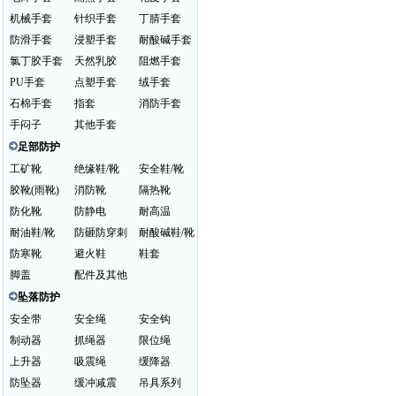
机械手套
针织手套
丁腈手套
防滑手套
浸塑手套
耐酸碱手套
氯丁胶手套
天然乳胶
阻燃手套
PU手套
点塑手套
绒手套
石棉手套
指套
消防手套
手闷子
其他手套
足部防护
工矿靴
绝缘鞋/靴
安全鞋/靴
胶靴(雨靴)
消防靴
隔热靴
防化靴
防静电
耐高温
耐油鞋/靴
防砸防穿刺
耐酸碱鞋/靴
防寒靴
避火鞋
鞋套
脚盖
配件及其他
坠落防护
安全带
安全绳
安全钩
制动器
抓绳器
限位绳
上升器
吸震绳
缓降器
防坠器
缓冲减震
吊具系列