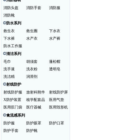
消防器材
消防头盔
消防手套
消防服
消防靴
防水系列
救生衣
救生圈
下水衣
下水裤
水产衣
水产裤
防水工作服
清洁系列
毛巾
胡须套
蓬松帽
洗手液
洗衣粉
透明皂
洗洁精
润滑剂
射线防护
射线防护服
放射科附件
射线防护屏
X防护装置
核学配套品
医用气垫
医用肛门袋
医疗器械
医用毁形机
禽流感系列
防护服
防护眼罩
防护口罩
防护手套
防护靴