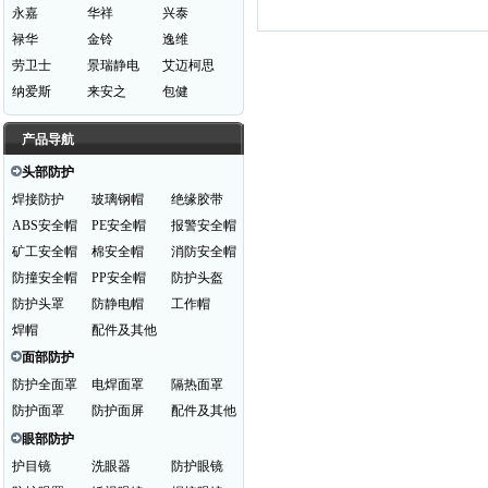
永嘉
华祥
兴泰
禄华
金铃
逸维
劳卫士
景瑞静电
艾迈柯思
纳爱斯
来安之
包健
产品导航
头部防护
焊接防护
玻璃钢帽
绝缘胶带
ABS安全帽
PE安全帽
报警安全帽
矿工安全帽
棉安全帽
消防安全帽
防撞安全帽
PP安全帽
防护头盔
防护头罩
防静电帽
工作帽
焊帽
配件及其他
面部防护
防护全面罩
电焊面罩
隔热面罩
防护面罩
防护面屏
配件及其他
眼部防护
护目镜
洗眼器
防护眼镜