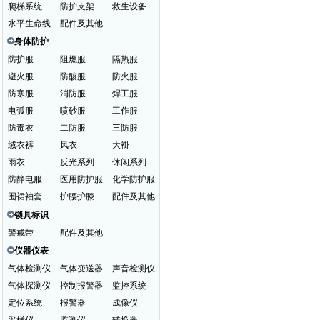
爬梯系统
防护支架
救生设备
水平生命线
配件及其他
身体防护
防护服
阻燃服
隔热服
避火服
防酸服
防火服
防寒服
消防服
焊工服
电弧服
喷砂服
工作服
防毒衣
二防服
三防服
绒衣裤
风衣
大褂
雨衣
反光系列
休闲系列
防静电服
医用防护服
化学防护服
围裙袖套
护腰护膝
配件及其他
锁具标识
警戒带
配件及其他
仪器仪表
气体检测仪
气体变送器
声音检测仪
气体探测仪
控制报警器
监控系统
定位系统
报警器
成像仪