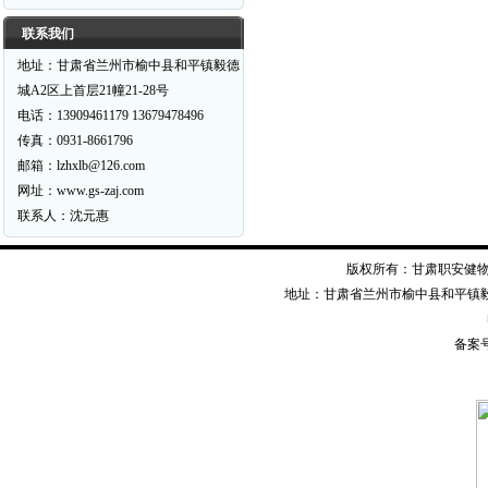
联系我们
地址：甘肃省兰州市榆中县和平镇毅德
城A2区上首层21幢21-28号
电话：13909461179 13679478496
传真：0931-8661796
邮箱：lzhxlb@126.com
网址：www.gs-zaj.com
联系人：沈元惠
版权所有：甘肃职安健物资装备有限公司
地址：甘肃省兰州市榆中县和平镇毅德经二
备案