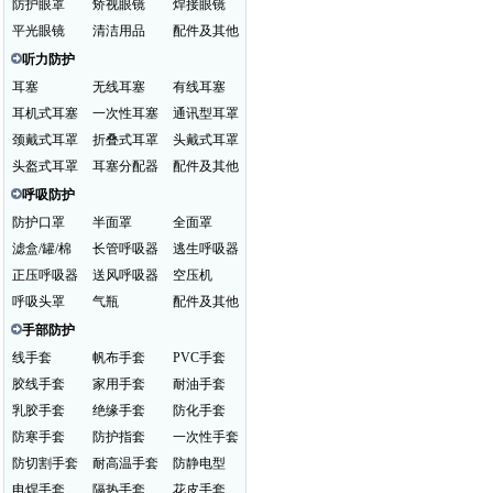
防护眼罩
矫视眼镜
焊接眼镜
平光眼镜
清洁用品
配件及其他
听力防护
耳塞
无线耳塞
有线耳塞
耳机式耳塞
一次性耳塞
通讯型耳罩
颈戴式耳罩
折叠式耳罩
头戴式耳罩
头盔式耳罩
耳塞分配器
配件及其他
呼吸防护
防护口罩
半面罩
全面罩
滤盒/罐/棉
长管呼吸器
逃生呼吸器
正压呼吸器
送风呼吸器
空压机
呼吸头罩
气瓶
配件及其他
手部防护
线手套
帆布手套
PVC手套
胶线手套
家用手套
耐油手套
乳胶手套
绝缘手套
防化手套
防寒手套
防护指套
一次性手套
防切割手套
耐高温手套
防静电型
电焊手套
隔热手套
花皮手套