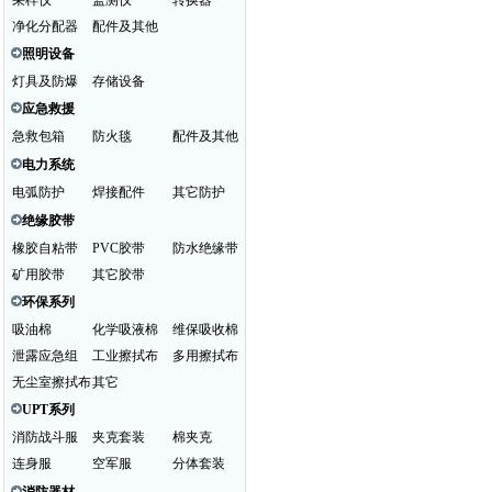
采样仪
监测仪
转换器
净化分配器
配件及其他
照明设备
灯具及防爆
存储设备
应急救援
急救包箱
防火毯
配件及其他
电力系统
电弧防护
焊接配件
其它防护
绝缘胶带
橡胶自粘带
PVC胶带
防水绝缘带
矿用胶带
其它胶带
环保系列
吸油棉
化学吸液棉
维保吸收棉
泄露应急组
工业擦拭布
多用擦拭布
无尘室擦拭布
其它
UPT系列
消防战斗服
夹克套装
棉夹克
连身服
空军服
分体套装