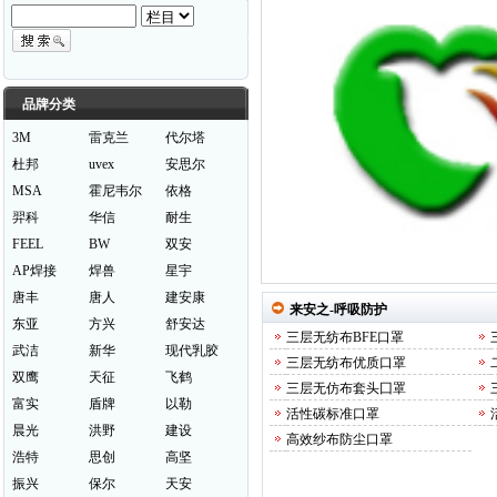
品牌分类
3M
雷克兰
代尔塔
杜邦
uvex
安思尔
MSA
霍尼韦尔
依格
羿科
华信
耐生
FEEL
BW
双安
AP焊接
焊兽
星宇
唐丰
唐人
建安康
来安之-
呼吸防护
东亚
方兴
舒安达
三层无纺布BFE口罩
武洁
新华
现代乳胶
三层无纺布优质口罩
双鹰
天征
飞鹤
三层无仿布套头囗罩
富实
盾牌
以勒
活性碳标准口罩
晨光
洪野
建设
高效纱布防尘口罩
浩特
思创
高坚
振兴
保尔
天安