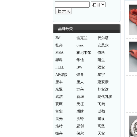
品牌分类
3M
雷克兰
代尔塔
杜邦
uvex
安思尔
MSA
霍尼韦尔
依格
羿科
华信
耐生
FEEL
BW
双安
AP焊接
焊兽
星宇
唐丰
唐人
建安康
东亚
方兴
舒安达
武洁
新华
现代乳胶
双鹰
天征
飞鹤
富实
盾牌
以勒
晨光
洪野
建设
浩特
思创
高坚
振兴
保尔
天安