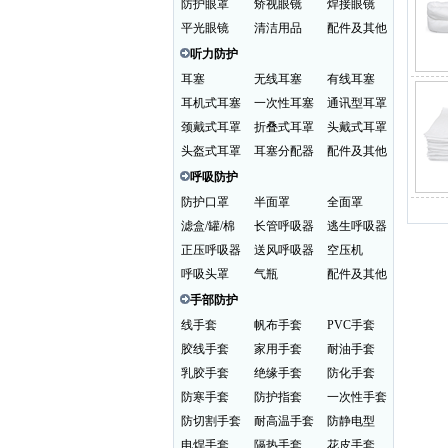
防护眼罩
矫视眼镜
焊接眼镜
平光眼镜
清洁用品
配件及其他
听力防护
耳塞
无线耳塞
有线耳塞
耳机式耳塞
一次性耳塞
通讯型耳罩
颈戴式耳罩
折叠式耳罩
头戴式耳罩
头盔式耳罩
耳塞分配器
配件及其他
呼吸防护
防护口罩
半面罩
全面罩
滤盒/罐/棉
长管呼吸器
逃生呼吸器
正压呼吸器
送风呼吸器
空压机
呼吸头罩
气瓶
配件及其他
手部防护
线手套
帆布手套
PVC手套
胶线手套
家用手套
耐油手套
乳胶手套
绝缘手套
防化手套
防寒手套
防护指套
一次性手套
防切割手套
耐高温手套
防静电型
电焊手套
隔热手套
花皮手套