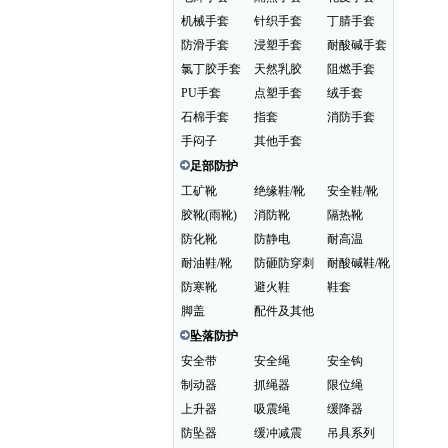
机械手套
针织手套
丁腈手套
防滑手套
浸塑手套
耐酸碱手套
氯丁胶手套
天然乳胶
阻燃手套
PU手套
点塑手套
绒手套
石棉手套
指套
消防手套
手闷子
其他手套
足部防护
工矿靴
绝缘鞋/靴
安全鞋/靴
胶靴(雨靴)
消防靴
隔热靴
防化靴
防静电
耐高温
耐油鞋/靴
防砸防穿刺
耐酸碱鞋/靴
防寒靴
避火鞋
鞋套
脚盖
配件及其他
坠落防护
安全带
安全绳
安全钩
制动器
抓绳器
限位绳
上升器
吸震绳
缓降器
防坠器
缓冲减震
吊具系列