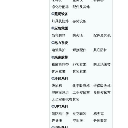
采样仪
监测仪
转换器
净化分配器
配件及其他
照明设备
灯具及防爆
存储设备
应急救援
急救包箱
防火毯
配件及其他
电力系统
电弧防护
焊接配件
其它防护
绝缘胶带
橡胶自粘带
PVC胶带
防水绝缘带
矿用胶带
其它胶带
环保系列
吸油棉
化学吸液棉
维保吸收棉
泄露应急组
工业擦拭布
多用擦拭布
无尘室擦拭布
其它
UPT系列
消防战斗服
夹克套装
棉夹克
连身服
空军服
分体套装