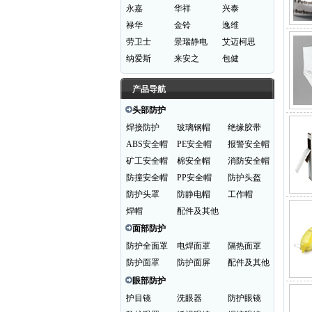
永嘉
华祥
兴泰
禄华
金铃
逸维
劳卫士
景瑞静电
艾迈柯思
纳爱斯
来安之
包健
产品导航
头部防护
焊接防护
玻璃钢帽
绝缘胶带
ABS安全帽
PE安全帽
报警安全帽
矿工安全帽
棉安全帽
消防安全帽
防撞安全帽
PP安全帽
防护头盔
防护头罩
防静电帽
工作帽
焊帽
配件及其他
面部防护
防护全面罩
电焊面罩
隔热面罩
防护面罩
防护面屏
配件及其他
眼部防护
护目镜
洗眼器
防护眼镜