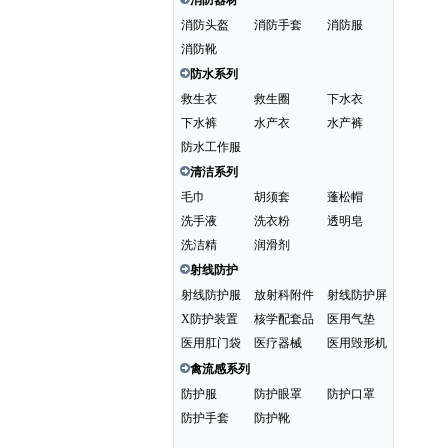
消防器材
消防头盔
消防手套
消防服
消防靴
防水系列
救生衣
救生圈
下水衣
下水裤
水产衣
水产裤
防水工作服
清洁系列
毛巾
胡须套
蓬松帽
洗手液
洗衣粉
透明皂
洗洁精
润滑剂
射线防护
射线防护服
放射科附件
射线防护屏
X防护装置
核学配套品
医用气垫
医用肛门袋
医疗器械
医用毁形机
禽流感系列
防护服
防护眼罩
防护口罩
防护手套
防护靴