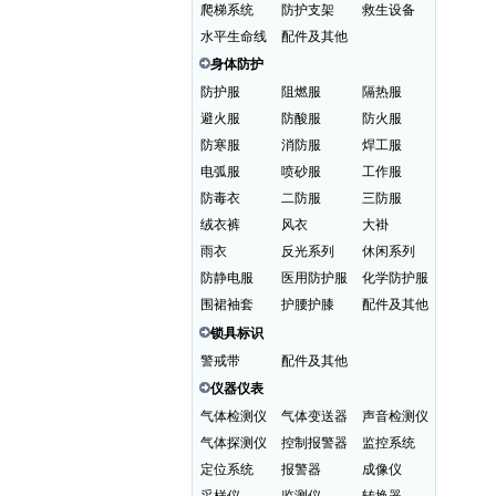
爬梯系统
防护支架
救生设备
水平生命线
配件及其他
身体防护
防护服
阻燃服
隔热服
避火服
防酸服
防火服
防寒服
消防服
焊工服
电弧服
喷砂服
工作服
防毒衣
二防服
三防服
绒衣裤
风衣
大褂
雨衣
反光系列
休闲系列
防静电服
医用防护服
化学防护服
围裙袖套
护腰护膝
配件及其他
锁具标识
警戒带
配件及其他
仪器仪表
气体检测仪
气体变送器
声音检测仪
气体探测仪
控制报警器
监控系统
定位系统
报警器
成像仪