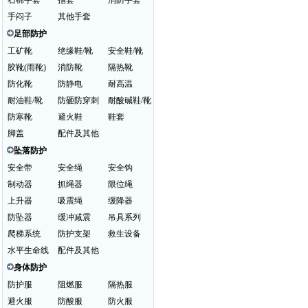
石棉手套
指套
消防手套
手闷子
其他手套
足部防护
工矿靴
绝缘鞋/靴
安全鞋/靴
胶靴(雨靴)
消防靴
隔热靴
防化靴
防静电
耐高温
耐油鞋/靴
防砸防穿刺
耐酸碱鞋/靴
防寒靴
避火鞋
鞋套
脚盖
配件及其他
坠落防护
安全带
安全绳
安全钩
制动器
抓绳器
限位绳
上升器
吸震绳
缓降器
防坠器
缓冲减震
吊具系列
爬梯系统
防护支架
救生设备
水平生命线
配件及其他
身体防护
防护服
阻燃服
隔热服
避火服
防酸服
防火服