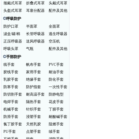
颈戴式耳罩
折叠式耳罩
头戴式耳罩
头盔式耳罩
耳塞分配器
配件及其他
呼吸防护
防护口罩
半面罩
全面罩
滤盒/罐/棉
长管呼吸器
逃生呼吸器
正压呼吸器
送风呼吸器
空压机
呼吸头罩
气瓶
配件及其他
手部防护
线手套
帆布手套
PVC手套
胶线手套
家用手套
耐油手套
乳胶手套
绝缘手套
防化手套
防寒手套
防护指套
一次性手套
防切割手套
耐高温手套
防静电型
电焊手套
隔热手套
花皮手套
机械手套
针织手套
丁腈手套
防滑手套
浸塑手套
耐酸碱手套
氯丁胶手套
天然乳胶
阻燃手套
PU手套
点塑手套
绒手套