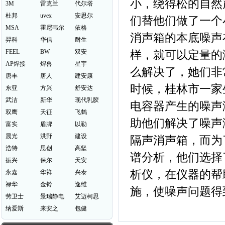
小，绕得松的自然
3M
雷克兰
代尔塔
杜邦
uvex
安思尔
们替他们做了一个
MSA
霍尼韦尔
依格
消声箱的本底噪声
羿科
华信
耐生
FEEL
BW
双安
样，就可以定量的
AP焊接
焊兽
星宇
么解决了，她们非
唐丰
唐人
建安康
时候，桂林市一家
东亚
方兴
舒安达
武洁
新华
现代乳胶
电容器产生的噪声
双鹰
天征
飞鹤
助他们解决了噪声
富实
盾牌
以勒
晨光
洪野
建设
隔声消声箱，而为
浩特
思创
高坚
谱分析，他们选择了
振兴
保尔
天安
析仪，在仪器的帮
永嘉
华祥
兴泰
禄华
金铃
逸维
施，使噪声问题得
劳卫士
景瑞静电
艾迈柯思
纳爱斯
来安之
包健