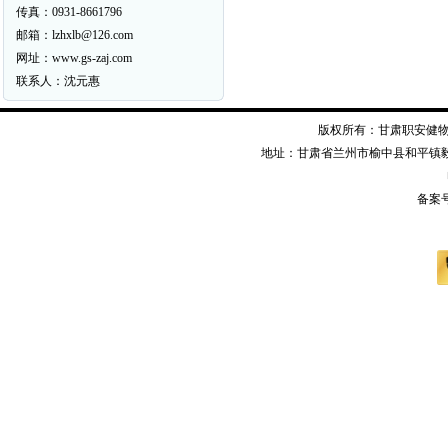
传真：0931-8661796
邮箱：lzhxlb@126.com
网址：www.gs-zaj.com
联系人：沈元惠
版权所有：甘肃职安健物资装备有限公司
地址：甘肃省兰州市榆中县和平镇毅德经二
备案