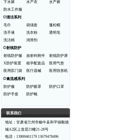
下水裤
水产衣
水产裤
防水工作服
清洁系列
毛巾
胡须套
蓬松帽
洗手液
洗衣粉
透明皂
洗洁精
润滑剂
射线防护
射线防护服
放射科附件
射线防护屏
X防护装置
核学配套品
医用气垫
医用肛门袋
医疗器械
医用毁形机
禽流感系列
防护服
防护眼罩
防护口罩
防护手套
防护靴
联系我们
地址：甘肃省兰州市榆中县和平镇毅德
城A2区上首层21幢21-28号
电话：13909461179 13679478496