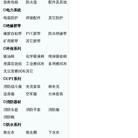
急救包箱
防火毯
配件及其他
电力系统
电弧防护
焊接配件
其它防护
绝缘胶带
橡胶自粘带
PVC胶带
防水绝缘带
矿用胶带
其它胶带
环保系列
吸油棉
化学吸液棉
维保吸收棉
泄露应急组
工业擦拭布
多用擦拭布
无尘室擦拭布
其它
UPT系列
消防战斗服
夹克套装
棉夹克
连身服
空军服
分体套装
消防器材
消防头盔
消防手套
消防服
消防靴
防水系列
救生衣
救生圈
下水衣