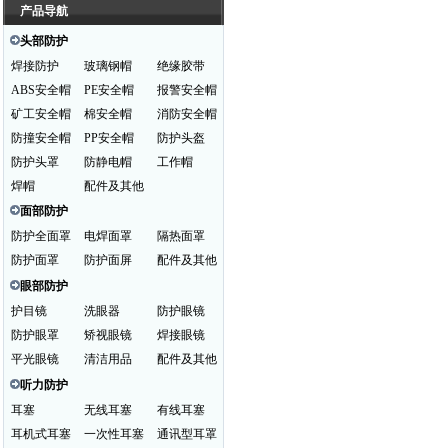
产品导航
头部防护
焊接防护
玻璃钢帽
绝缘胶带
ABS安全帽
PE安全帽
报警安全帽
矿工安全帽
棉安全帽
消防安全帽
防撞安全帽
PP安全帽
防护头盔
防护头罩
防静电帽
工作帽
焊帽
配件及其他
面部防护
防护全面罩
电焊面罩
隔热面罩
防护面罩
防护面屏
配件及其他
眼部防护
护目镜
洗眼器
防护眼镜
防护眼罩
矫视眼镜
焊接眼镜
平光眼镜
清洁用品
配件及其他
听力防护
耳塞
无线耳塞
有线耳塞
耳机式耳塞
一次性耳塞
通讯型耳罩