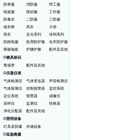
防寒服
消防服
焊工服
电弧服
喷砂服
工作服
防毒衣
二防服
三防服
绒衣裤
风衣
大褂
雨衣
反光系列
休闲系列
防静电服
医用防护服
化学防护服
围裙袖套
护腰护膝
配件及其他
锁具标识
警戒带
配件及其他
仪器仪表
气体检测仪
气体变送器
声音检测仪
气体探测仪
控制报警器
监控系统
定位系统
报警器
成像仪
采样仪
监测仪
转换器
净化分配器
配件及其他
照明设备
灯具及防爆
存储设备
应急救援