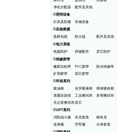
采样仪
监测仪
转换器
净化分配器
配件及其他
照明设备
灯具及防爆
存储设备
应急救援
急救包箱
防火毯
配件及其他
电力系统
电弧防护
焊接配件
其它防护
绝缘胶带
橡胶自粘带
PVC胶带
防水绝缘带
矿用胶带
其它胶带
环保系列
吸油棉
化学吸液棉
维保吸收棉
泄露应急组
工业擦拭布
多用擦拭布
无尘室擦拭布
其它
UPT系列
消防战斗服
夹克套装
棉夹克
连身服
空军服
分体套装