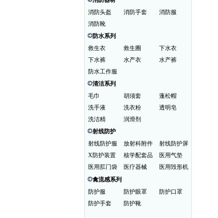
消防器材
消防头盔
消防手套
消防服
消防靴
防水系列
救生衣
救生圈
下水衣
下水裤
水产衣
水产裤
防水工作服
清洁系列
毛巾
胡须套
蓬松帽
洗手液
洗衣粉
透明皂
洗洁精
润滑剂
射线防护
射线防护服
放射科附件
射线防护屏
X防护装置
核学配套品
医用气垫
医用肛门袋
医疗器械
医用毁形机
禽流感系列
防护服
防护眼罩
防护口罩
防护手套
防护靴