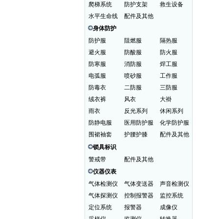
爬梯系统
防护支架
救生设备
水平生命线
配件及其他
身体防护
防护服
阻燃服
隔热服
避火服
防酸服
防火服
防寒服
消防服
焊工服
电弧服
喷砂服
工作服
防毒衣
二防服
三防服
绒衣裤
风衣
大褂
雨衣
反光系列
休闲系列
防静电服
医用防护服
化学防护服
围裙袖套
护腰护膝
配件及其他
锁具标识
警戒带
配件及其他
仪器仪表
气体检测仪
气体变送器
声音检测仪
气体探测仪
控制报警器
监控系统
定位系统
报警器
成像仪