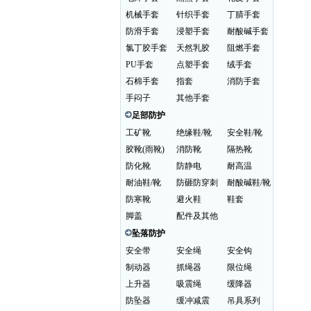
机械手套
针织手套
丁腈手套
防滑手套
浸塑手套
耐酸碱手套
氯丁胶手套
天然乳胶
阻燃手套
PU手套
点塑手套
绒手套
石棉手套
指套
消防手套
手闷子
其他手套
足部防护
工矿靴
绝缘鞋/靴
安全鞋/靴
胶靴(雨靴)
消防靴
隔热靴
防化靴
防静电
耐高温
耐油鞋/靴
防砸防穿刺
耐酸碱鞋/靴
防寒靴
避火鞋
鞋套
脚盖
配件及其他
坠落防护
安全带
安全绳
安全钩
制动器
抓绳器
限位绳
上升器
吸震绳
缓降器
防坠器
缓冲减震
吊具系列