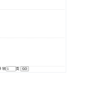
录 转
页