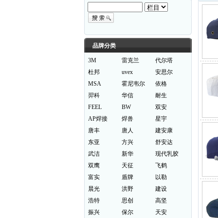
品牌分类
3M
雷克兰
代尔塔
杜邦
uvex
安思尔
MSA
霍尼韦尔
依格
羿科
华信
耐生
FEEL
BW
双安
AP焊接
焊兽
星宇
唐丰
唐人
建安康
东亚
方兴
舒安达
武洁
新华
现代乳胶
双鹰
天征
飞鹤
富实
盾牌
以勒
晨光
洪野
建设
浩特
思创
高坚
振兴
保尔
天安