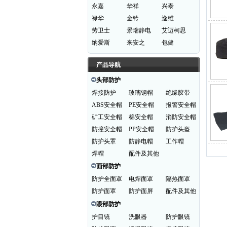
永嘉
华祥
兴泰
禄华
金铃
逸维
劳卫士
景瑞静电
艾迈柯思
纳爱斯
来安之
包健
产品导航
头部防护
焊接防护
玻璃钢帽
绝缘胶带
ABS安全帽
PE安全帽
报警安全帽
矿工安全帽
棉安全帽
消防安全帽
防撞安全帽
PP安全帽
防护头盔
防护头罩
防静电帽
工作帽
焊帽
配件及其他
面部防护
防护全面罩
电焊面罩
隔热面罩
防护面罩
防护面屏
配件及其他
眼部防护
护目镜
洗眼器
防护眼镜