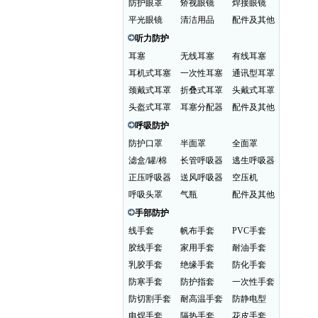
防护眼罩
矫视眼镜
焊接眼镜
平光眼镜
清洁用品
配件及其他
听力防护
耳塞
无线耳塞
有线耳塞
耳机式耳塞
一次性耳塞
通讯型耳罩
颈戴式耳罩
折叠式耳罩
头戴式耳罩
头盔式耳罩
耳塞分配器
配件及其他
呼吸防护
防护口罩
半面罩
全面罩
滤盒/罐/棉
长管呼吸器
逃生呼吸器
正压呼吸器
送风呼吸器
空压机
呼吸头罩
气瓶
配件及其他
手部防护
线手套
帆布手套
PVC手套
胶线手套
家用手套
耐油手套
乳胶手套
绝缘手套
防化手套
防寒手套
防护指套
一次性手套
防切割手套
耐高温手套
防静电型
电焊手套
隔热手套
花皮手套