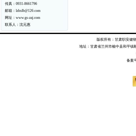
传真：0931-8661796
邮箱：lzhxlb@126.com
网址：www.gs-zaj.com
联系人：沈元惠
版权所有：甘肃职安健物资装备有限公司
地址：甘肃省兰州市榆中县和平镇毅德经二
备案