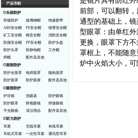
是镜片具有防红
产品导航
前部，可以翻转
头部防护
通型的基础上，
焊接防护
玻璃钢帽
绝缘胶带
ABS安全帽
PE安全帽
报警安全帽
型眼罩：由单红外
矿工安全帽
棉安全帽
消防安全帽
更换，眼罩下方
防撞安全帽
PP安全帽
防护头盔
防护头罩
防静电帽
工作帽
罩框上，不能随
焊帽
配件及其他
炉中火焰大小，可
面部防护
防护全面罩
电焊面罩
隔热面罩
防护面罩
防护面屏
配件及其他
眼部防护
护目镜
洗眼器
防护眼镜
防护眼罩
矫视眼镜
焊接眼镜
平光眼镜
清洁用品
配件及其他
听力防护
耳塞
无线耳塞
有线耳塞
耳机式耳塞
一次性耳塞
通讯型耳罩