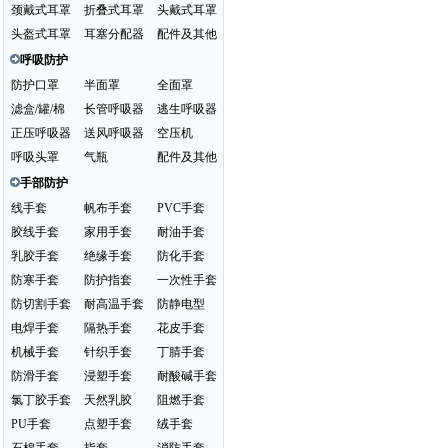
颈戴式耳罩
折叠式耳罩
头戴式耳罩
头盔式耳罩
耳塞分配器
配件及其他
呼吸防护
防护口罩
半面罩
全面罩
滤盒/罐/棉
长管呼吸器
逃生呼吸器
正压呼吸器
送风呼吸器
空压机
呼吸头罩
气瓶
配件及其他
手部防护
线手套
帆布手套
PVC手套
胶线手套
家用手套
耐油手套
乳胶手套
绝缘手套
防化手套
防寒手套
防护指套
一次性手套
防切割手套
耐高温手套
防静电型
电焊手套
隔热手套
花皮手套
机械手套
针织手套
丁腈手套
防滑手套
浸塑手套
耐酸碱手套
氯丁胶手套
天然乳胶
阻燃手套
PU手套
点塑手套
绒手套