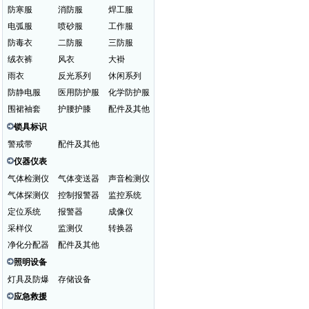
防寒服
消防服
焊工服
电弧服
喷砂服
工作服
防毒衣
二防服
三防服
绒衣裤
风衣
大褂
雨衣
反光系列
休闲系列
防静电服
医用防护服
化学防护服
围裙袖套
护腰护膝
配件及其他
锁具标识
警戒带
配件及其他
仪器仪表
气体检测仪
气体变送器
声音检测仪
气体探测仪
控制报警器
监控系统
定位系统
报警器
成像仪
采样仪
监测仪
转换器
净化分配器
配件及其他
照明设备
灯具及防爆
存储设备
应急救援