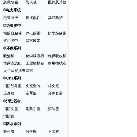
急救包箱
防火毯
配件及其他
电力系统
电弧防护
焊接配件
其它防护
绝缘胶带
橡胶自粘带
PVC胶带
防水绝缘带
矿用胶带
其它胶带
环保系列
吸油棉
化学吸液棉
维保吸收棉
泄露应急组
工业擦拭布
多用擦拭布
无尘室擦拭布
其它
UPT系列
消防战斗服
夹克套装
棉夹克
连身服
空军服
分体套装
消防器材
消防头盔
消防手套
消防服
消防靴
防水系列
救生衣
救生圈
下水衣