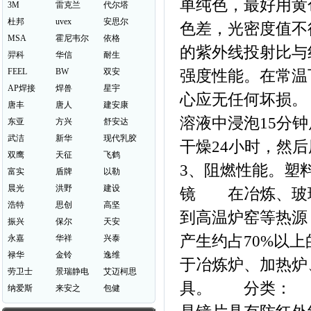
单纯色，最好用黄
3M
雷克兰
代尔塔
杜邦
uvex
安思尔
色差，光密度值不
MSA
霍尼韦尔
依格
的紫外线投射比
羿科
华信
耐生
FEEL
BW
双安
强度性能。在常温下
AP焊接
焊兽
星宇
心应无任何坏损。
唐丰
唐人
建安康
溶液中浸泡15分
东亚
方兴
舒安达
武洁
新华
现代乳胶
干燥24小时，
双鹰
天征
飞鹤
3、阻燃性能。塑
富实
盾牌
以勒
晨光
洪野
建设
镜 在冶炼、玻
浩特
思创
高坚
到高温炉窑等热源，
振兴
保尔
天安
产生约占70%以
永嘉
华祥
兴泰
禄华
金铃
逸维
于冶炼炉、加热炉
劳卫士
景瑞静电
艾迈柯思
具。 分类： 
纳爱斯
来安之
包健