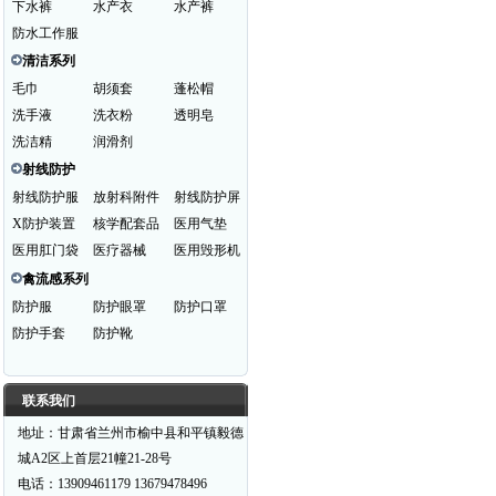
下水裤
水产衣
水产裤
防水工作服
清洁系列
毛巾
胡须套
蓬松帽
洗手液
洗衣粉
透明皂
洗洁精
润滑剂
射线防护
射线防护服
放射科附件
射线防护屏
X防护装置
核学配套品
医用气垫
医用肛门袋
医疗器械
医用毁形机
禽流感系列
防护服
防护眼罩
防护口罩
防护手套
防护靴
联系我们
地址：甘肃省兰州市榆中县和平镇毅德
城A2区上首层21幢21-28号
电话：13909461179 13679478496