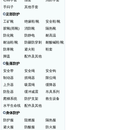
石棉手套
指套
消防手套
手闷子
其他手套
足部防护
工矿靴
绝缘鞋/靴
安全鞋/靴
胶靴(雨靴)
消防靴
隔热靴
防化靴
防静电
耐高温
耐油鞋/靴
防砸防穿刺
耐酸碱鞋/靴
防寒靴
避火鞋
鞋套
脚盖
配件及其他
坠落防护
安全带
安全绳
安全钩
制动器
抓绳器
限位绳
上升器
吸震绳
缓降器
防坠器
缓冲减震
吊具系列
爬梯系统
防护支架
救生设备
水平生命线
配件及其他
身体防护
防护服
阻燃服
隔热服
避火服
防酸服
防火服