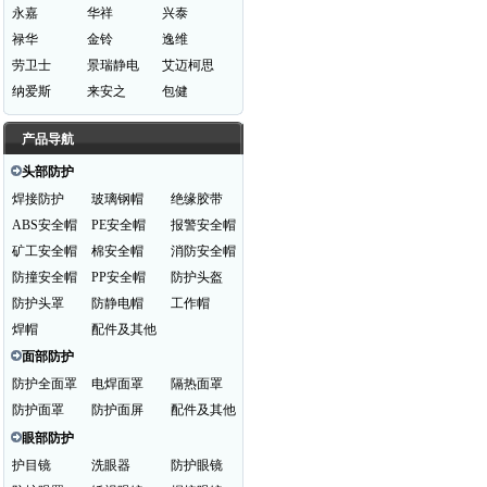
永嘉
华祥
兴泰
禄华
金铃
逸维
劳卫士
景瑞静电
艾迈柯思
纳爱斯
来安之
包健
产品导航
头部防护
焊接防护
玻璃钢帽
绝缘胶带
ABS安全帽
PE安全帽
报警安全帽
矿工安全帽
棉安全帽
消防安全帽
防撞安全帽
PP安全帽
防护头盔
防护头罩
防静电帽
工作帽
焊帽
配件及其他
面部防护
防护全面罩
电焊面罩
隔热面罩
防护面罩
防护面屏
配件及其他
眼部防护
护目镜
洗眼器
防护眼镜