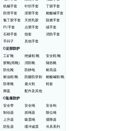
机械手套
针织手套
丁腈手套
防滑手套
浸塑手套
耐酸碱手套
氯丁胶手套
天然乳胶
阻燃手套
PU手套
点塑手套
绒手套
石棉手套
指套
消防手套
手闷子
其他手套
足部防护
工矿靴
绝缘鞋/靴
安全鞋/靴
胶靴(雨靴)
消防靴
隔热靴
防化靴
防静电
耐高温
耐油鞋/靴
防砸防穿刺
耐酸碱鞋/靴
防寒靴
避火鞋
鞋套
脚盖
配件及其他
坠落防护
安全带
安全绳
安全钩
制动器
抓绳器
限位绳
上升器
吸震绳
缓降器
防坠器
缓冲减震
吊具系列