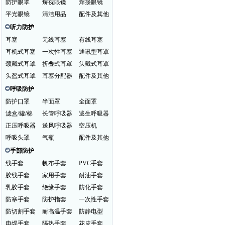
防护眼罩
矫视眼镜
焊接眼镜
平光眼镜
清洁用品
配件及其他
听力防护
耳塞
无线耳塞
有线耳塞
耳机式耳塞
一次性耳塞
通讯型耳罩
颈戴式耳罩
折叠式耳罩
头戴式耳罩
头盔式耳罩
耳塞分配器
配件及其他
呼吸防护
防护口罩
半面罩
全面罩
滤盒/罐/棉
长管呼吸器
逃生呼吸器
正压呼吸器
送风呼吸器
空压机
呼吸头罩
气瓶
配件及其他
手部防护
线手套
帆布手套
PVC手套
胶线手套
家用手套
耐油手套
乳胶手套
绝缘手套
防化手套
防寒手套
防护指套
一次性手套
防切割手套
耐高温手套
防静电型
电焊手套
隔热手套
花皮手套