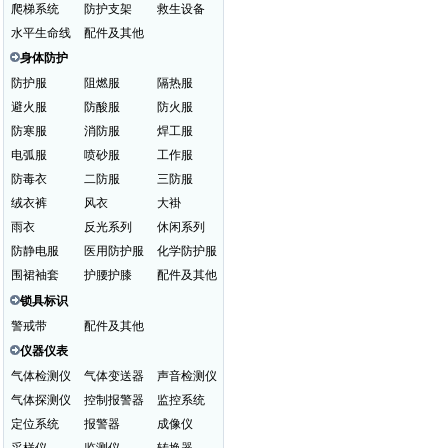
爬梯系统
防护支架
救生设备
水平生命线
配件及其他
身体防护
防护服
阻燃服
隔热服
避火服
防酸服
防火服
防寒服
消防服
焊工服
电弧服
喷砂服
工作服
防毒衣
二防服
三防服
绒衣裤
风衣
大褂
雨衣
反光系列
休闲系列
防静电服
医用防护服
化学防护服
围裙袖套
护腰护膝
配件及其他
锁具标识
警戒带
配件及其他
仪器仪表
气体检测仪
气体变送器
声音检测仪
气体探测仪
控制报警器
监控系统
定位系统
报警器
成像仪