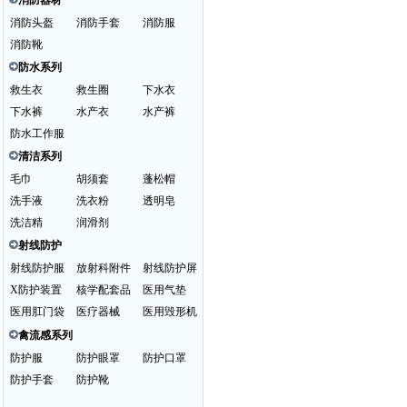
消防器材
消防头盔
消防手套
消防服
消防靴
防水系列
救生衣
救生圈
下水衣
下水裤
水产衣
水产裤
防水工作服
清洁系列
毛巾
胡须套
蓬松帽
洗手液
洗衣粉
透明皂
洗洁精
润滑剂
射线防护
射线防护服
放射科附件
射线防护屏
X防护装置
核学配套品
医用气垫
医用肛门袋
医疗器械
医用毁形机
禽流感系列
防护服
防护眼罩
防护口罩
防护手套
防护靴