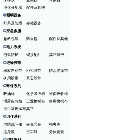
采样仪
监测仪
转换器
净化分配器
配件及其他
照明设备
灯具及防爆
存储设备
应急救援
急救包箱
防火毯
配件及其他
电力系统
电弧防护
焊接配件
其它防护
绝缘胶带
橡胶自粘带
PVC胶带
防水绝缘带
矿用胶带
其它胶带
环保系列
吸油棉
化学吸液棉
维保吸收棉
泄露应急组
工业擦拭布
多用擦拭布
无尘室擦拭布
其它
UPT系列
消防战斗服
夹克套装
棉夹克
连身服
空军服
分体套装