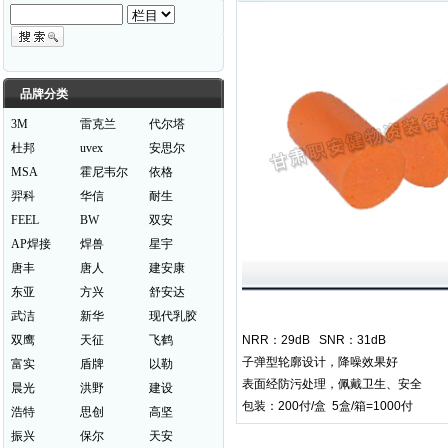
品牌分类
3M
雷克兰
代尔塔
杜邦
uvex
安思尔
MSA
霍尼韦尔
依格
羿科
华信
耐生
FEEL
BW
双安
AP焊接
焊兽
星宇
唐丰
唐人
建安康
东亚
方兴
舒安达
武洁
新华
现代乳胶
双鹰
天征
飞鹤
NRR：29dB SNR：31dB
子弹型轮廓设计，降噪效果好
富实
盾牌
以勒
表面经防污处理，佩戴卫生、安全
晨光
洪野
建设
包装：200付/盒 5盒/箱=1000付
浩特
思创
高坚
振兴
保尔
天安